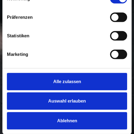
Speckenheuer Sprockets & Gears GmbH
Präferenzen
ANTRIEB
Statistiken
DURCH
Marketing
VERLÄSSLICH
Alle zulassen
KEIT
Auswahl erlauben
Speckenheuer hat sich auf die
Anfertigung von kundenspezifischen
Kettenrädern und Zahnrädern
Ablehnen
spezialisiert, die sich optimal in Ihre